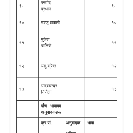
प्रमोद
श्
९.
९.
प्रधान
पौड
डा.
१०.
मञ्जु ज्ञवाली
१०.
ढक
श्री
मुकेश
११.
११.
रमे
चालिसे
घिमि
डा.
१२.
यशु श्रेष्ठ
१२.
शैलु
नेप
श्री
यादवचन्द्र
१३.
१३.
हरि
निरौला
भण्ड
पाँच भाषाका
अनुवादकहरू
क्र
.
सं
.
अनुवादक
भाषा