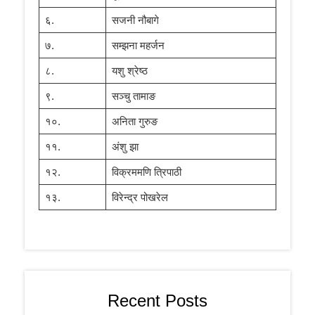
६.
सजनी नौबागे
७.
सम्झना महर्जन
८.
यशु श्रेष्ठ
९.
सञ्चु तामाङ
१०.
अनिता गुरुङ
११.
अंशु झा
१२.
विक्रममणि त्रिपाठी
१३.
विरेन्द्र पोखरेल
Recent Posts