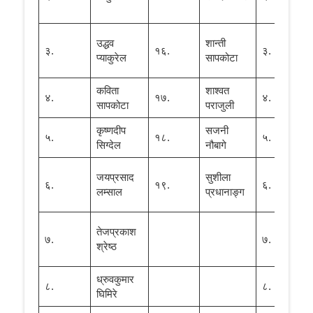
लाम
श्री
उद्धव
शान्ती
३.
१६.
३.
गणे
प्याकुरेल
सापकोटा
भट्
कविता
शाश्वत
प्
४.
१७.
४.
सापकोटा
पराजुली
चूडा
कृष्णदीप
सजनी
श्र
५.
१८.
५.
सिग्देल
नौबागे
स्पन
प्
जयप्रसाद
सुशीला
६.
१९.
६.
जीवे
लम्साल
प्रधानाङ्ग
गिरी
प्
तेजप्रकाश
७.
७.
ध्र
श्रेष्ठ
घिमि
ध्रुवकुमार
श्र
८.
८.
घिमिरे
प्र