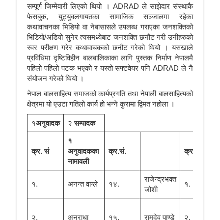
सम्पूर्ण जिम्मेवारी लिएको थियो । ADRAD ले साझेदार संस्थाकै
फेसबुक, युट्युवलगायतका सामाजिक सञ्‍जालमा रहेका
कथावाचनका भिडियो वा नेबासासले उपलब्ध गराएका जनशक्तिको
भिडियो/अडियो सुनेर त्यसमध्येबाट जनशक्ति छनौट गरी उनीहरुको
स्वर परीक्षण गरेर कथावाचकको छनौट गरेको थियो । यसखाले
प्रविधिमा दृष्टिविहीन बालबालिकाका लागि पुस्तक निर्माण नेपालमै
पहिलो पहिलो पटक भएको र यस्तो सफ्टवेयर पनि ADRAD ले नै
संयोजन गरेको थियो ।
नेपाल बालसाहित्य समाजको कार्यप्रगति तथा नेपाली बालसाहित्यको
क्षेत्रमा यो एउटा गतिलो कार्य हो भन्ने कुरामा द्विमत नहोला ।
१
अनुवादक
२
सम्पादक
१
२ स
क्र
.
सं
अनुवादकका
क्र
.
सं
.
क्र
.
सं
.
नाम
नामावली
राजेन्द्रभक्त
प्रा
१.
अनन्त वाग्ले
१४.
१.
जोशी
ऋषि
प्रा.
२.
अनुराधा
१५.
रामदेव पाण्डे
२.
डा.