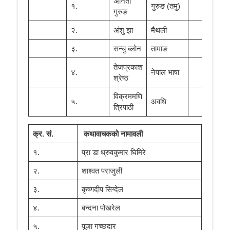
अनिता
१.
गुरुङ (तमु)
गुरुङ
२.
अंशु झा
मैथली
३.
सन्चु ब्लोन
तामाङ
तेजप्रकाश
४.
नेपाल भाषा
श्रेष्ठ
विक्रममणि
५.
अवधि
त्रिपाठी
क्र
.
सं
.
कथावाचकको नामावली
१.
प्रा डा ध्रुवकुमार घिमिरे
२.
शाश्वत पराजुली
३.
कृष्णदीप सिग्देल
४.
बन्दना पोखरेल
५.
पूजा गच्छदार