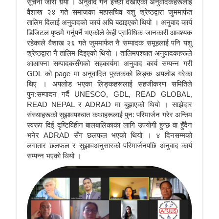
सूचना जारी गर्‍यो । अनुवाद गर्न इच्छा देखाएका अनुवादकहरूलाई
वैशाख २४ गते समाजका महासचिव यशु श्रेष्ठद्वारा जुममार्फत
तालिम दिलाई अनुवादको कार्य अघि बढाइएको थियो । अनुवाद कार्य
डिजिटल पृष्ठमै गर्नुपर्ने भएकोले केही प्राविधिक जानकारी आवश्यक
रहेकाले वैशाख २६ गते जुममार्फत नै सम्पादक समूहलाई पनि यशु
श्रेष्ठद्वारा नै तालिम दिइएको थियो । तालिमपश्चात अनुवादकहरूले
आआफ्ना सम्पादकसँगको सहकार्यमा अनुवाद कार्य सम्पन्न गरी
GDL को page मा अनुवादित पुस्तकको लिङ्क अपलोड गरेका
थिए । अपलोड भएका लिङ्कहरूलाई सहजीकरण समितिले
पुन:सम्पादन गर्दै UNESCO, GDL, READ GLOBAL,
READ NEPAL र ADRAD मा बुझाएको थियो । साझेदार
संस्थाहरूको सुझावपश्चात कथाहरूलाई पुन: परिमार्जन गरेर अन्तिम
स्वरूप दिई दृष्टिविहीन बालबालिकाका लागि उपयोगी हुन्छ वा हुँदैन
भनेर ADRAD सँग छलफल भएको थियो । ४ दिनसम्मको
लगातार छलफल र सुझावअनुसारको परिमार्जनपछि अनुवाद कार्य
सम्पन्न भएको थियो ।