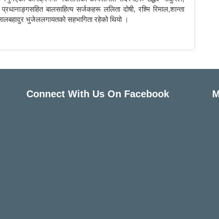
 प्रधानाङ्गसहित बालसाहित्य सर्जकहरू ललिता दोषी, रश्मि रिमाल,शान्ता
ठ, लालबहादुर भुजेललगायतको सहभागिता रहेको थियो ।
Connect With Us On Facebook
M