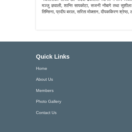
मञ्जु ज्ञवाली, शान्ति सापकोटा, सजनी नौबागे तथा सुशीला
तिम्सिना, प्रदीप बराल, सरिता मोक्तान, दीपककिरण श्रेष्
Quick Links
Home
About Us
Members
Photo Gallery
Contact Us