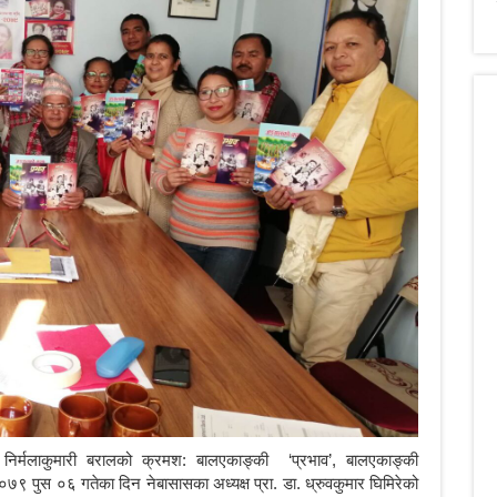
तथा निर्मलाकुमारी बरालको क्रमश: बालएकाङ्की ‘प्रभाव’, बालएकाङ्की
 पुस ०६ गतेका दिन नेबासासका अध्यक्ष प्रा. डा. ध्रुवकुमार घिमिरेको