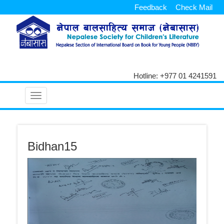
Feedback
Check Mail
Hotline: +977 01 4241591
Toggle
navigation
Bidhan15