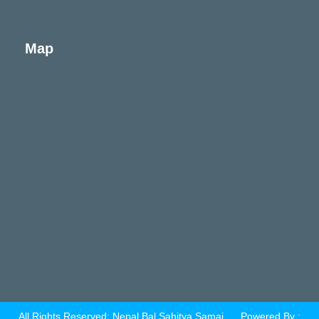
Map
All Rights Reserved: Nepal Bal Sahitya Samaj
Powered By :