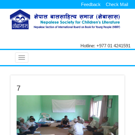
Feedback
Check Mail
Hotline: +977 01 4241591
Toggle
navigation
7