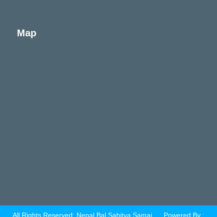
Map
All Rights Reserved: Nepal Bal Sahitya Samaj
Powered By :